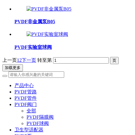
PVDF非金属泵B05
PVDF实验室球阀
上一页
1
2
下一页
转至第
加载更多
产品中心
PVDF管路
PVDF管件
PVDF阀门
全部
PVDF隔膜阀
PVDF球阀
卫生型适配器